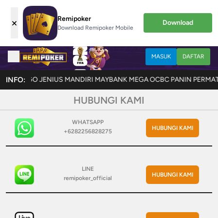
Remipoker
×
Download
Download Remipoker Mobile
MASUK
DAFTAR
N E-WALLET JAGO JENIUS MANDIRI MAYBANK MEGA OCBC PANIN PERMA
INFO:
HUBUNGI KAMI
WHATSAPP
HUBUNGI KAMI
+6282256828275
LINE
HUBUNGI KAMI
remipoker_official