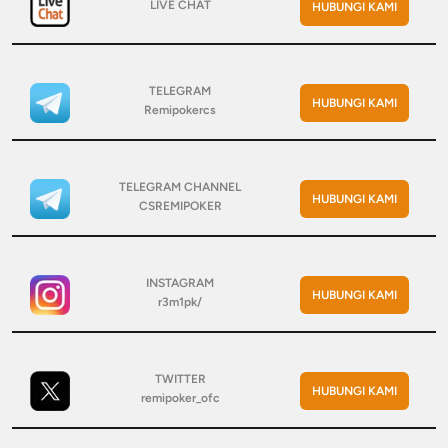
LIVE CHAT
HUBUNGI KAMI
TELEGRAM
HUBUNGI KAMI
Remipokercs
TELEGRAM CHANNEL
HUBUNGI KAMI
CSREMIPOKER
INSTAGRAM
HUBUNGI KAMI
r3m1pk/
TWITTER
HUBUNGI KAMI
remipoker_ofc