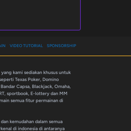
AIN
VIDEO TUTORIAL
SPONSORSHIP
 yang kami sediakan khusus untuk
seperti Texas Poker, Domino
 Bandar Capsa, Blackjack, Omaha,
RT, sportbook, E-lottery dan MM
rmain semua fitur permainan di
dan kemudahan dalam semua
kenal di indonesia di antaranya