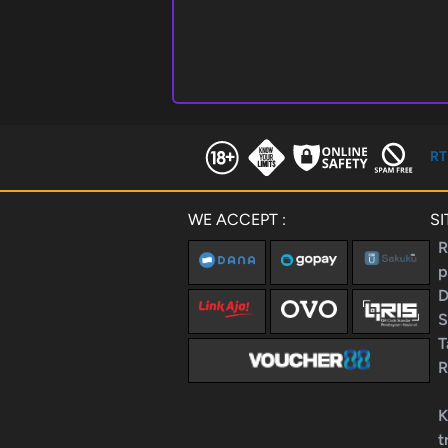
RT
WE ACCEPT :
SI
R
p
D
S
T
R
K
t