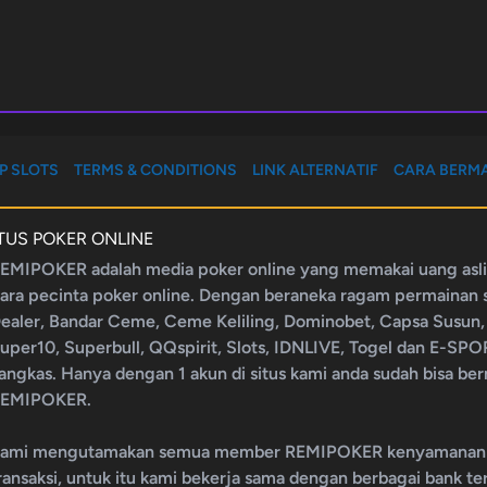
P SLOTS
TERMS & CONDITIONS
LINK ALTERNATIF
CARA BERM
TUS POKER ONLINE
EMIPOKER adalah media poker online yang memakai uang asli
ara pecinta poker online. Dengan beraneka ragam permainan 
ealer, Bandar Ceme, Ceme Keliling, Dominobet, Capsa Susun,
uper10, Superbull, QQspirit, Slots, IDNLIVE, Togel dan E-SPO
angkas. Hanya dengan 1 akun di situs kami anda sudah bisa be
EMIPOKER.
ami mengutamakan semua member REMIPOKER kenyamanan 
ransaksi, untuk itu kami bekerja sama dengan berbagai bank ter