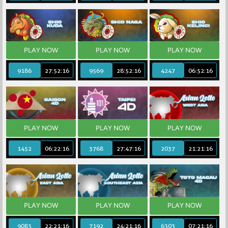
9186
27:52:15
9569
28:52:15
4247
06:52:15
1452
06:22:15
3768
27:47:15
2037
21:21:15
9083
22:21:15
7192
24:21:15
6303
07:21:15