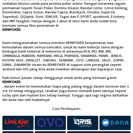
sediakan khusus untuk para pecinta poker online. Dengan beraneka ragam
permainan seperti Texas Poker, Domino Dealer, Bandar Ceme, Ceme Keliling,
Dominobet, Capsa Susun, Bandar Capsa, Blackjack, Omaha, Super10,
Superbull, QQspirit, Slots, IDNLIVE, Togel dan E-SPORT, sportbook, E-lottery
dan MM Tangkas. Hanya dengan 1 akun di situs kami anda sudah bisa
bermain semua fitur permainan di
REMIPOKER.
Kami mengutamakan semua member REMIPOKER kenyamanan dan
kemudahan dalam semua transaksi, untuk itu kami bekerja sama dengan
berbagai bank terkenal di indonesia di antaranya BCA, BSI, BNI, BRI,
CIMBNIAGA, MANDIRI, MAYBANK, MEGA, PERMATA, SINARMAS, PANIN , JENIUS ,
KOSPIN JASA , EWALLET , SAKUKU , SEABANK , OVO , LINKAJA , JAGO , GOPAY ,
DANA , DANAMON selain itu REMIPOKER di support oleh perangkat seperti
android dan IOS yang bisa anda mainkan dimanapun dan kapanpun saja.
Raih bonus jutaan setiap minggunya untuk anda yang bermain game
REMIPOKER
, dalam event ini menentukan siapa yang paling tinggi dalam turnover dari 1
s/d 10 setiap minggunya, rasakan juga bonus menarik kami lainnya seperti
lucky spin dan mysteri box setiap harinya. Tunggu apa lagi segera daftarkan
diri anda dan raih hadiahnya!
Cara Pembayaran: