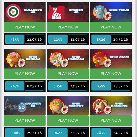
4853
22:07:15
1233
12:07:15
8526
29:51:15
2476
07:52:15
5850
23:52:15
8399
25:52:15
51665
29:21:15
9427
22:52:15
7035
24:52:15